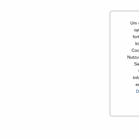
Um u
op
for
k
Coo
Nutzu
Si
In
e
D