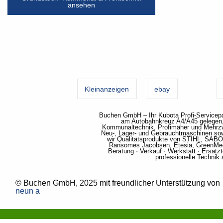
ansehen
Kleinanzeigen
ebay
Buchen GmbH – Ihr Kubota Profi-Servicepa
am Autobahnkreuz A4/A45 gelegen, i
Kommunaltechnik, Profimäher und Mehrz
Neu-, Lager- und Gebrauchtmaschinen sow
wir Qualitätsprodukte von STIHL, SAB
Ransomes Jacobsen, Etesia, GreenMec
Beratung · Verkauf · Werkstatt · Ersa
professionelle Technik
© Buchen GmbH, 2025 mit freundlicher Unterstützung von
neun a